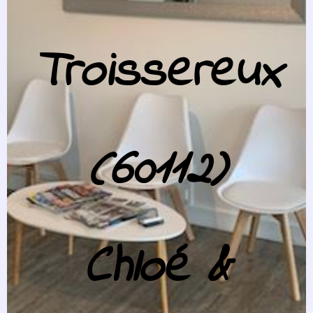
Troissereux
(60112)
Chloé &