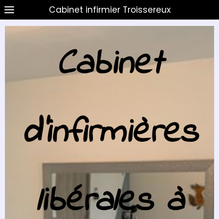
Cabinet infirmier Troissereux
Cabinet
d'infirmières
libérales à